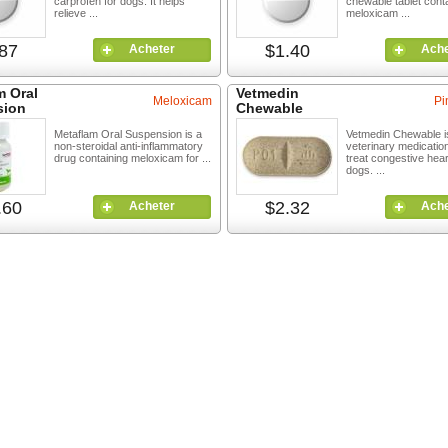
сarprofen for dogs. It helps
chewable tablet cont
relieve ...
meloxicam ...
87
$1.40
Acheter
Ache
m Oral
Vetmedin
Meloxicam
Pi
sion
Chewable
Metaflam Oral Suspension is a
Vetmedin Chewable i
non-steroidal anti-inflammatory
veterinary medicatio
drug containing meloxicam for ...
treat congestive heart
dogs. ...
.60
$2.32
Acheter
Ache