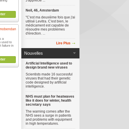
J'apprécie ...
aining
Neil, 46, Amsterdam
ter
"C'est ma deuxième fois que j'ai
utilisé Levitra. C'est bien, le
médicament est capable de
mobendan
résoudre mes problèmes
d'érection. ...
s a
n used to
Lire Plus
 failure in
Nouvelles
ter
Artificial Intelligence used to
design brand new viruses
Scientists made 16 successful
viruses that had their genetic
code designed by artificial
intelligence.
NHS must plan for heatwaves
like it does for winter, health
secretary says
The warning comes after the
NHS sees a surge in patients
and problems with equipment
in high temperatures.