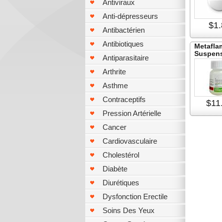
Antiviraux
Anti-dépresseurs
$1.
Antibactérien
Antibiotiques
Metafla
Suspen
Antiparasitaire
Arthrite
Asthme
Contraceptifs
$11
Pression Artérielle
Cancer
Cardiovasculaire
Cholestérol
Diabète
Diurétiques
Dysfonction Erectile
Soins Des Yeux