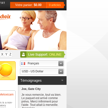
Votre panier:
$0.00
0 articles
X
Y
Z
Français
USD - US Dollar
Témoignages
Joe, Gate City
Meloxicam
Je vous remercie, tout va bien.
Le paquet est arrivé comme
prévu. Merci infiniment pour
 is a non-
l'aide. Tout allait à merveille.
matory