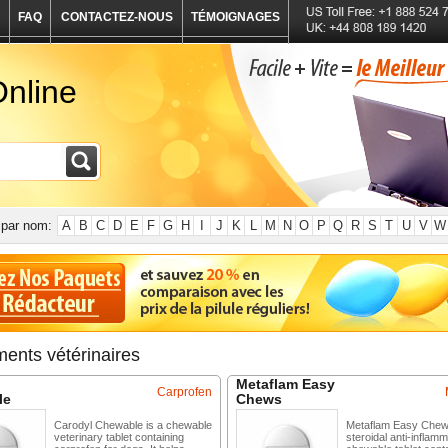
FAQ
CONTACTEZ-NOUS
TÉMOIGNAGES
nline
par nom:
A
B
C
D
E
F
G
H
I
J
K
L
M
N
O
P
Q
R
S
T
U
V
W
ents vétérinaires
Metaflam Easy
Carprofen
le
Chews
Carodyl Chewable is a chewable
Metaflam Easy Chews
veterinary tablet containing
steroidal anti-inflam