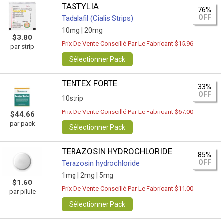
TASTYLIA
76%
OFF
Tadalafil (Cialis Strips)
10mg |
20mg
$3.80
Prix De Vente Conseillé Par Le Fabricant $15.96
par strip
Sélectionner Pack
TENTEX FORTE
33%
OFF
10strip
Prix De Vente Conseillé Par Le Fabricant $67.00
$44.66
par pack
Sélectionner Pack
TERAZOSIN HYDROCHLORIDE
85%
OFF
Terazosin hydrochloride
1mg |
2mg |
5mg
$1.60
Prix De Vente Conseillé Par Le Fabricant $11.00
par pilule
Sélectionner Pack