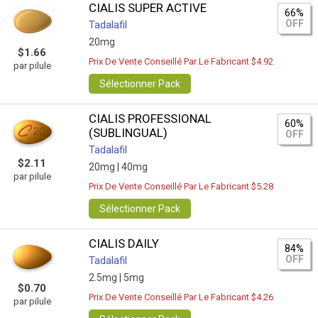
CIALIS SUPER ACTIVE
66%
OFF
Tadalafil
20mg
$1.66
Prix De Vente Conseillé Par Le Fabricant $4.92
par pilule
Sélectionner Pack
CIALIS PROFESSIONAL
60%
(SUBLINGUAL)
OFF
Tadalafil
$2.11
20mg |
40mg
par pilule
Prix De Vente Conseillé Par Le Fabricant $5.28
Sélectionner Pack
CIALIS DAILY
84%
OFF
Tadalafil
2.5mg |
5mg
$0.70
Prix De Vente Conseillé Par Le Fabricant $4.26
par pilule