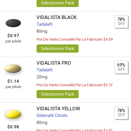
Sélectionner Pack
VIDALISTA BLACK
78%
OFF
Tadalafil
80mg
$0.97
Prix De Vente Conseillé Par Le Fabricant $4.39
par pilule
Sélectionner Pack
VIDALISTA PRO
69%
OFF
Tadalafil
20mg
$1.14
Prix De Vente Conseillé Par Le Fabricant $3.72
par pilule
Sélectionner Pack
VIDALISTA YELLOW
78%
OFF
Sildenafil Citrate
80mg
$0.98
Prix De Vente Conseillé Par Le Fabricant $4.52