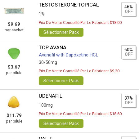
TESTOSTERONE TOPICAL
46%
OFF
1%
Prix De Vente Conseillé Par Le Fabricant $18.00
$9.69
par sachet
Sélectionner Pack
TOP AVANA
60%
OFF
Avanafil with Dapoxetine HCL
30/50mg
$3.67
Prix De Vente Conseillé Par Le Fabricant $9.20
par pilule
Sélectionner Pack
UDENAFIL
37%
OFF
100mg
Prix De Vente Conseillé Par Le Fabricant $18.60
$11.79
par pilule
Sélectionner Pack
VALIF