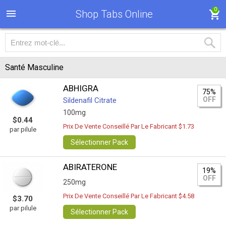
0
Shop Tabs Online
Santé Masculine
ABHIGRA
75%
OFF
Sildenafil Citrate
100mg
$0.44
Prix De Vente Conseillé Par Le Fabricant $1.73
par pilule
Sélectionner Pack
ABIRATERONE
19%
OFF
250mg
Prix De Vente Conseillé Par Le Fabricant $4.58
$3.70
par pilule
Sélectionner Pack