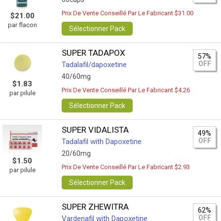
Prix De Vente Conseillé Par Le Fabricant $31.00
$21.00
par flacon
Sélectionner Pack
SUPER TADAPOX
57%
OFF
Tadalafil/dapoxetine
40/60mg
$1.83
Prix De Vente Conseillé Par Le Fabricant $4.26
par pilule
Sélectionner Pack
SUPER VIDALISTA
49%
OFF
Tadalafil with Dapoxetine
20/60mg
$1.50
Prix De Vente Conseillé Par Le Fabricant $2.93
par pilule
Sélectionner Pack
SUPER ZHEWITRA
62%
OFF
Vardenafil with Dapoxetine