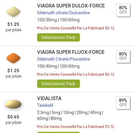
VIAGRA SUPER DULOX-FORCE
80%
OFF
Sildenafil citrate/Duloxetine
100/30mg |
100/60mg
$1.25
Prix De Vente Conseillé Par Le Fabricant $6.12
par pilule
Sélectionner Pack
VIAGRA SUPER FLUOX-FORCE
80%
OFF
Sildenafil Citrate/Fluoxetine
100/40mg |
100/60mg
$1.25
Prix De Vente Conseillé Par Le Fabricant $6.12
par pilule
Sélectionner Pack
VIDALISTA
89%
OFF
Tadalafil
2.5mg |
5mg |
10mg |
20mg |
40mg |
$0.65
60mg |
80mg
par pilule
Prix De Vente Conseillé Par Le Fabricant $5.72