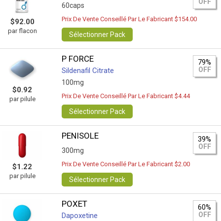
OFF
60caps
Prix De Vente Conseillé Par Le Fabricant $154.00
$92.00
par flacon
Sélectionner Pack
P FORCE
79%
OFF
Sildenafil Citrate
100mg
$0.92
Prix De Vente Conseillé Par Le Fabricant $4.44
par pilule
Sélectionner Pack
PENISOLE
39%
OFF
300mg
Prix De Vente Conseillé Par Le Fabricant $2.00
$1.22
par pilule
Sélectionner Pack
POXET
60%
OFF
Dapoxetine