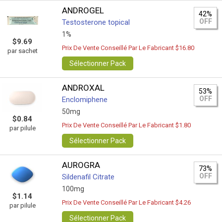
ANDROGEL
42%
OFF
Testosterone topical
1%
$9.69
Prix De Vente Conseillé Par Le Fabricant $16.80
par sachet
Sélectionner Pack
ANDROXAL
53%
OFF
Enclomiphene
50mg
$0.84
Prix De Vente Conseillé Par Le Fabricant $1.80
par pilule
Sélectionner Pack
AUROGRA
73%
OFF
Sildenafil Citrate
100mg
$1.14
Prix De Vente Conseillé Par Le Fabricant $4.26
par pilule
Sélectionner Pack