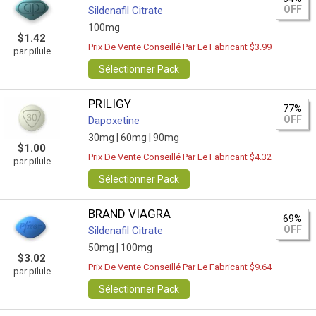
OFF
Sildenafil Citrate
100mg
$1.42
Prix De Vente Conseillé Par Le Fabricant $3.99
par pilule
Sélectionner Pack
PRILIGY
77%
OFF
Dapoxetine
30mg |
60mg |
90mg
$1.00
Prix De Vente Conseillé Par Le Fabricant $4.32
par pilule
Sélectionner Pack
BRAND VIAGRA
69%
OFF
Sildenafil Citrate
50mg |
100mg
$3.02
Prix De Vente Conseillé Par Le Fabricant $9.64
par pilule
Sélectionner Pack