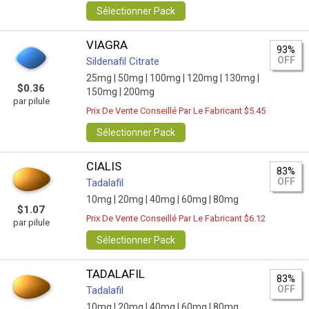
Sélectionner Pack
VIAGRA
93%
OFF
Sildenafil Citrate
25mg |
50mg |
100mg |
120mg |
130mg |
$0.36
150mg |
200mg
par pilule
Prix De Vente Conseillé Par Le Fabricant $5.45
Sélectionner Pack
CIALIS
83%
OFF
Tadalafil
10mg |
20mg |
40mg |
60mg |
80mg
$1.07
Prix De Vente Conseillé Par Le Fabricant $6.12
par pilule
Sélectionner Pack
TADALAFIL
83%
OFF
Tadalafil
10mg |
20mg |
40mg |
60mg |
80mg