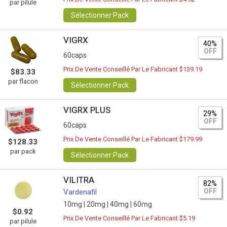
par pilule
Sélectionner Pack
VIGRX
40%
OFF
60caps
Prix De Vente Conseillé Par Le Fabricant $139.19
$83.33
par flacon
Sélectionner Pack
VIGRX PLUS
29%
OFF
60caps
Prix De Vente Conseillé Par Le Fabricant $179.99
$128.33
par pack
Sélectionner Pack
VILITRA
82%
OFF
Vardenafil
10mg |
20mg |
40mg |
60mg
$0.92
Prix De Vente Conseillé Par Le Fabricant $5.19
par pilule