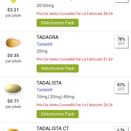
20/60mg
$3.21
Prix De Vente Conseillé Par Le Fabricant $8.54
par pilule
Sélectionner Pack
TADAGRA
78%
OFF
Tadalafil
20mg
$0.35
Prix De Vente Conseillé Par Le Fabricant $1.60
par pilule
Sélectionner Pack
TADALISTA
83%
OFF
Tadalafil
10mg |
20mg |
40mg
$0.71
Prix De Vente Conseillé Par Le Fabricant $4.26
par pilule
Sélectionner Pack
TADALISTA CT
67%