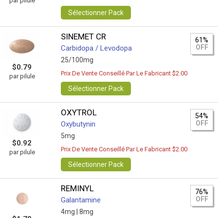
par pilule
Sélectionner Pack
SINEMET CR
61%
OFF
Carbidopa / Levodopa
25/100mg
$0.79
Prix De Vente Conseillé Par Le Fabricant $2.00
par pilule
Sélectionner Pack
OXYTROL
54%
OFF
Oxybutynin
5mg
$0.92
Prix De Vente Conseillé Par Le Fabricant $2.00
par pilule
Sélectionner Pack
REMINYL
76%
OFF
Galantamine
4mg |
8mg