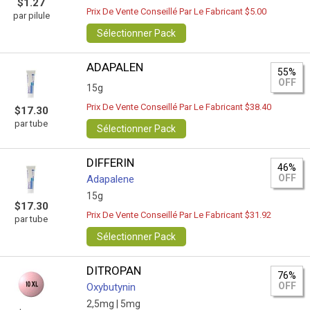
$1.27
Prix De Vente Conseillé Par Le Fabricant $5.00
par pilule
Sélectionner Pack
ADAPALEN
55%
OFF
15g
Prix De Vente Conseillé Par Le Fabricant $38.40
$17.30
par tube
Sélectionner Pack
DIFFERIN
46%
OFF
Adapalene
15g
$17.30
Prix De Vente Conseillé Par Le Fabricant $31.92
par tube
Sélectionner Pack
DITROPAN
76%
OFF
Oxybutynin
2,5mg |
5mg