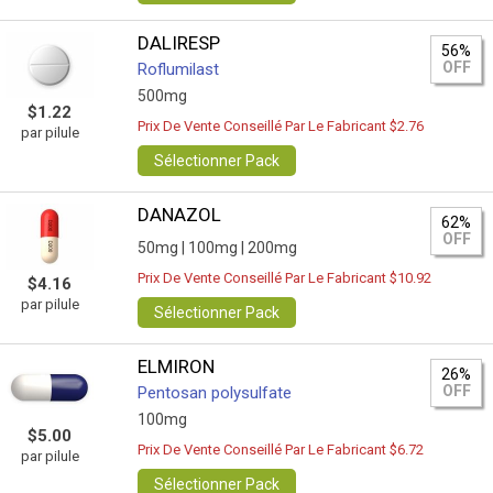
DALIRESP
56%
OFF
Roflumilast
500mg
$1.22
Prix De Vente Conseillé Par Le Fabricant $2.76
par pilule
Sélectionner Pack
DANAZOL
62%
OFF
50mg |
100mg |
200mg
Prix De Vente Conseillé Par Le Fabricant $10.92
$4.16
par pilule
Sélectionner Pack
ELMIRON
26%
OFF
Pentosan polysulfate
100mg
$5.00
Prix De Vente Conseillé Par Le Fabricant $6.72
par pilule
Sélectionner Pack