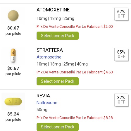
ATOMOXETINE
67%
OFF
10mg |
18mg |
25mg
Prix De Vente Conseillé Par Le Fabricant $2.00
$0.67
par pilule
Sélectionner Pack
STRATTERA
85%
OFF
Atomoxetine
10mg |
18mg |
25mg |
40mg
$0.67
Prix De Vente Conseillé Par Le Fabricant $4.60
par pilule
Sélectionner Pack
REVIA
37%
OFF
Naltrexone
50mg
$5.24
Prix De Vente Conseillé Par Le Fabricant $8.28
par pilule
Sélectionner Pack