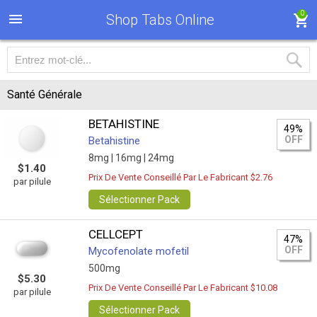
0
Shop Tabs Online
Santé Générale
BETAHISTINE
49%
OFF
Betahistine
8mg |
16mg |
24mg
$1.40
Prix De Vente Conseillé Par Le Fabricant $2.76
par pilule
Sélectionner Pack
CELLCEPT
47%
OFF
Mycofenolate mofetil
500mg
$5.30
Prix De Vente Conseillé Par Le Fabricant $10.08
par pilule
Sélectionner Pack