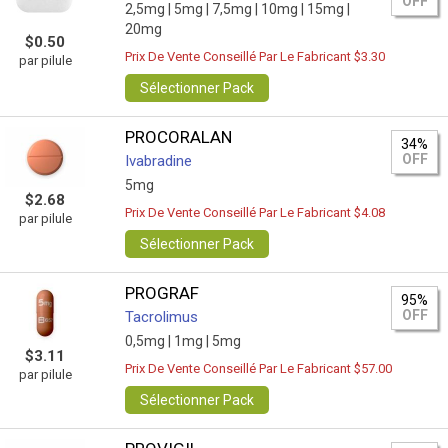
OFF
2,5mg |
5mg |
7,5mg |
10mg |
15mg |
20mg
$0.50
Prix De Vente Conseillé Par Le Fabricant $3.30
par pilule
Sélectionner Pack
PROCORALAN
34%
OFF
Ivabradine
5mg
$2.68
Prix De Vente Conseillé Par Le Fabricant $4.08
par pilule
Sélectionner Pack
PROGRAF
95%
OFF
Tacrolimus
0,5mg |
1mg |
5mg
$3.11
Prix De Vente Conseillé Par Le Fabricant $57.00
par pilule
Sélectionner Pack