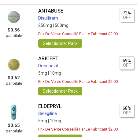
ANTABUSE
72%
OFF
Disulfiram
250mg |
500mg
$0.56
Prix De Vente Conseillé Par Le Fabricant $2.00
par pilule
Sélectionner Pack
ARICEPT
69%
OFF
Donepezil
5mg |
10mg
$0.62
Prix De Vente Conseillé Par Le Fabricant $2.00
par pilule
Sélectionner Pack
ELDEPRYL
68%
OFF
Selegiline
5mg |
10mg
$0.65
Prix De Vente Conseillé Par Le Fabricant $2.00
par pilule