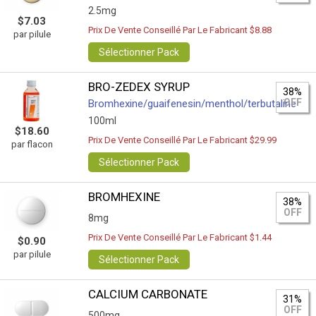
2.5mg
$7.03
Prix De Vente Conseillé Par Le Fabricant $8.88
par pilule
Sélectionner Pack
BRO-ZEDEX SYRUP
38%
OFF
Bromhexine/guaifenesin/menthol/terbutaline
100ml
$18.60
Prix De Vente Conseillé Par Le Fabricant $29.99
par flacon
Sélectionner Pack
BROMHEXINE
38%
OFF
8mg
Prix De Vente Conseillé Par Le Fabricant $1.44
$0.90
par pilule
Sélectionner Pack
CALCIUM CARBONATE
31%
OFF
500mg