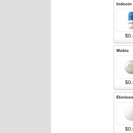
Indocin
$0.
Mobic
$0.
Etoricox
$0.