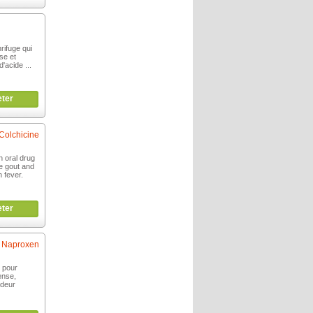
hrifuge qui
se et
d'acide ...
ter
Colchicine
n oral drug
re gout and
n fever.
ter
Naproxen
e pour
ense,
ideur