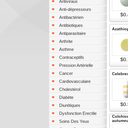
Antiviraux
Anti-dépresseurs
$0.
Antibactérien
Antibiotiques
Azathio
Antiparasitaire
Arthrite
Asthme
Contraceptifs
$0.
Pression Artérielle
Cancer
Celebre
Cardiovasculaire
Cholestérol
Diabète
$0.
Diurétiques
Dysfonction Erectile
Colchi
autumna
Soins Des Yeux