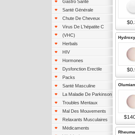
Gastro Santé
Santé Générale
Chute De Cheveux
$0.
Virus De L'hépatite C
(VHC)
Hydroxy
Herbals
HIV
Hormones
Dysfonction Erectile
$0.
Packs
Olumian
Santé Masculine
La Maladie De Parkinson
Troubles Mentaux
Mal Des Mouvements
$140
Relaxants Musculaires
Médicaments
Rheuma