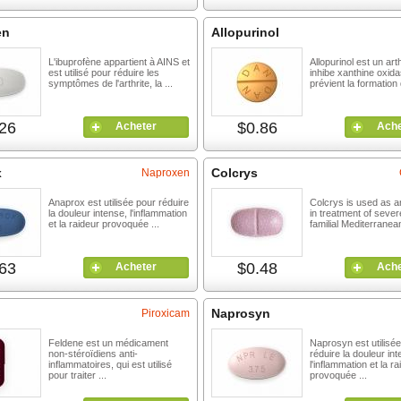
en
Allopurinol
L'ibuprofène appartient à AINS et
Allopurinol est un art
est utilisé pour réduire les
inhibe xanthine oxida
symptômes de l'arthrite, la ...
prévient la formation 
26
$0.86
Acheter
Ache
x
Colcrys
Naproxen
Anaprox est utilisée pour réduire
Colcrys is used as a
la douleur intense, l'inflammation
in treatment of seve
et la raideur provoquée ...
familial Mediterranea
63
$0.48
Acheter
Ache
Naprosyn
Piroxicam
Feldene est un médicament
Naprosyn est utilisé
non-stéroïdiens anti-
réduire la douleur int
inflammatoires, qui est utilisé
l'inflammation et la ra
pour traiter ...
provoquée ...