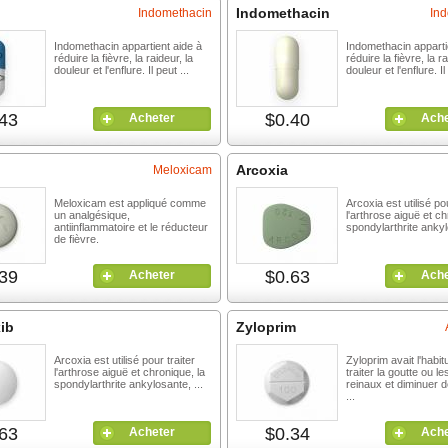
Indomethacin
Indomethacin
In
Indomethacin appartient aide à
Indomethacin apparti
réduire la fièvre, la raideur, la
réduire la fièvre, la ra
douleur et l'enflure. Il peut ...
douleur et l'enflure. Il
43
$0.40
Acheter
Ache
Arcoxia
Meloxicam
Meloxicam est appliqué comme
Arcoxia est utilisé pou
un analgésique,
l'arthrose aiguë et ch
antiinflammatoire et le réducteur
spondylarthrite ankyl
de fièvre.
39
$0.63
Acheter
Ache
ib
Zyloprim
Arcoxia est utilisé pour traiter
Zyloprim avait l'habi
l'arthrose aiguë et chronique, la
traiter la goutte ou le
spondylarthrite ankylosante, ...
reinaux et diminuer 
...
63
$0.34
Acheter
Ache