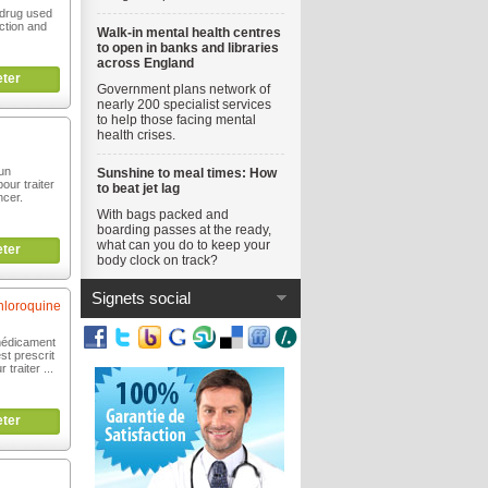
drug used
ction and
Walk-in mental health centres
to open in banks and libraries
across England
ter
Government plans network of
nearly 200 specialist services
to help those facing mental
health crises.
un
Sunshine to meal times: How
pour traiter
to beat jet lag
ncer.
With bags packed and
boarding passes at the ready,
what can you do to keep your
ter
body clock on track?
Signets social
hloroquine
médicament
st prescrit
traiter ...
ter