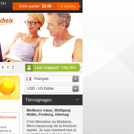
Votre panier:
$0.00
0 articles
X
Y
Z
Français
USD - US Dollar
Témoignages
Meilleurs vœux, Wolfgang
Müller, Freiburg, Allemag
eflunomide
Cher Monsieur ou Madame,
Merci beaucoup de la livraison
ament
rapide. Je suis vraiment ravi et
lentit la