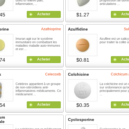
used to relieve pain,
progression de dom
inflammation, ...
articulations ...
45
$1.27
Acheter
Ache
prine
Azulfidine
Azathioprine
Sul
Imuran agit sur le système
Azufline est un salicyl
immunitaire en combattant les
pour traiter la colite
maladies maladie auto-immunes
et est ...
74
$0.81
Acheter
Ache
x
Colchicine
Celecoxib
Colchicum 
Celebrex appartient à un groupe
La colchicine est un
de non-stéroïdiens anti-
sur ordonnance qu’on 
inflammatoires médicaments. Ce
principalement pour p
médicament ...
...
54
$0.35
Acheter
Ache
cum
Cyclosporine
le