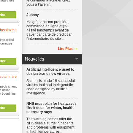
je continuer à acheter chez
mages des
vous à l’avenir.
ter
Johnny
Malgré ce fut ma première
commande en ligne et j'ai
fasalazine
hésité longtemps avant de
payer par carte de crédit par
l'intermédiaire du site ...
ate utilisé
 ulcéreuse
Lire Plus
Nouvelles
ter
Artificial Intelligence used to
design brand new viruses
autumnale
Scientists made 16 successful
viruses that had their genetic
 médicament
code designed by artificial
utilise
intelligence.
révenir les
NHS must plan for heatwaves
ter
like it does for winter, health
secretary says
The warning comes after the
NHS sees a surge in patients
and problems with equipment
in high temperatures.