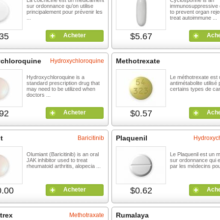
La colchicine est un médicament
Cyclosporine is an
sur ordonnance qu’on utilise
immunosuppressive 
principalement pour prévenir les
to prevent organ reje
...
treat autoimmune ...
35
$5.67
Acheter
Ache
chloroquine
Methotrexate
Hydroxychloroquine
Hydroxychloroquine is a
Le méthotrexate est 
standard prescription drug that
antimétabolite utilisé 
may need to be utilized when
certains types de ca
doctors ...
92
$0.57
Acheter
Ache
t
Plaquenil
Baricitinib
Hydroxyc
Olumiant (Baricitinib) is an oral
Le Plaquenil est un 
JAK inhibitor used to treat
sur ordonnance qui e
rheumatoid arthritis, alopecia ...
par les médecins pour 
.00
$0.62
Acheter
Ache
trex
Rumalaya
Methotraxate