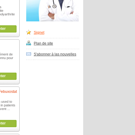
s
ite
olyarthrite
ter
Signet
Plan de site
S'abonner à las nouvelles
lément de
connu pour
ter
Febuxostat
n used to
 in patients
vent ...
ter