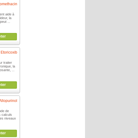
domethacin
ent aide à
ideur, la
 peut ...
ter
Etoricoxib
r traiter
ronique, la
osante, ...
ter
Allopurinol
tude de
s calculs
des niveaux
ter