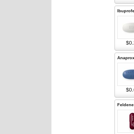
Ibuprof
$0.
Anapro
$0.
Feldene