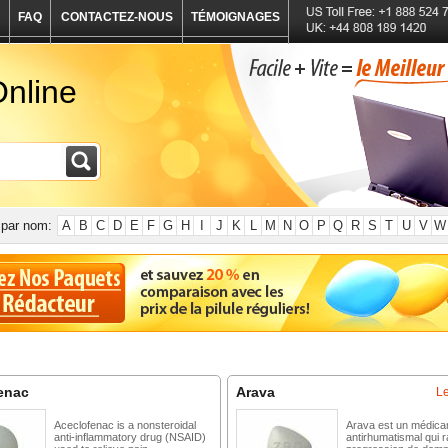
FAQ
CONTACTEZ-NOUS
TÉMOIGNAGES
nline
par nom:
A
B
C
D
E
F
G
H
I
J
K
L
M
N
O
P
Q
R
S
T
U
V
W
enac
Arava
L
Aceclofenac is a nonsteroidal
Arava est un médic
anti-inflammatory drug (NSAID)
antirhumatismal qui ra