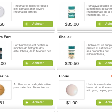
Rheumatrex helps to reduce
Rumalaya soulage le
joint damage after severe
symptômes de l'arthr
rheumatoid arthritis.
rhumatismale, de la p
rhumatoïde, de ...
60
$35.00
Acheter
Ache
a Fort
Shallaki
Fort Rumalaya est destiné au
Shallaki est un supp
maintien de l'intégrité des
plantes et est bien 
articulations, de la flexibilité des
ses propriétés anti-
...
inflammatoires, ...
.00
$20.50
Acheter
Ache
azine
Uloric
Azufline est un salicylate utilisé
Uloric is a medicatio
pour traiter la colite ulcéreuse
lower uric acid levels
with gout, helping pre
81
$1.00
Acheter
Ache