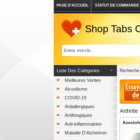
PAGE D'ACCUEIL
STATUT DE COMMANDE
Shop Tabs O
Liste Des Catégories
Recherche 
Meilleures Ventes
Alcoolisme
COVID-19
Antiallergiques
Arthrite
Antifongiques
Aceclof
Anti-inflammatoire
Maladie D'Alzheimer