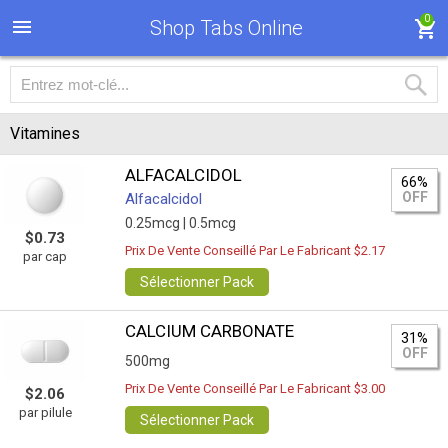
0
Shop Tabs Online
Vitamines
ALFACALCIDOL
66%
OFF
Alfacalcidol
0.25mcg |
0.5mcg
$0.73
Prix De Vente Conseillé Par Le Fabricant $2.17
par cap
Sélectionner Pack
CALCIUM CARBONATE
31%
OFF
500mg
Prix De Vente Conseillé Par Le Fabricant $3.00
$2.06
par pilule
Sélectionner Pack