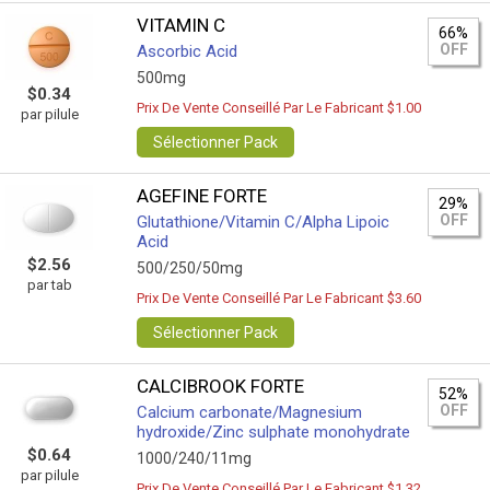
VITAMIN C
66%
OFF
Ascorbic Acid
500mg
$0.34
Prix De Vente Conseillé Par Le Fabricant $1.00
par pilule
Sélectionner Pack
AGEFINE FORTE
29%
OFF
Glutathione/Vitamin C/Alpha Lipoic
Acid
$2.56
500/250/50mg
par tab
Prix De Vente Conseillé Par Le Fabricant $3.60
Sélectionner Pack
CALCIBROOK FORTE
52%
OFF
Calcium carbonate/Magnesium
hydroxide/Zinc sulphate monohydrate
$0.64
1000/240/11mg
par pilule
Prix De Vente Conseillé Par Le Fabricant $1.32