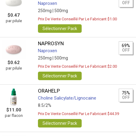
OFF
Naproxen
250mg |
500mg
$0.47
Prix De Vente Conseillé Par Le Fabricant $1.00
par pilule
Sélectionner Pack
NAPROSYN
69%
OFF
Naproxen
250mg |
500mg
$0.62
Prix De Vente Conseillé Par Le Fabricant $2.00
par pilule
Sélectionner Pack
ORAHELP
75%
OFF
Choline Salicylate/Lignocaine
8.5/2%
$11.00
Prix De Vente Conseillé Par Le Fabricant $44.39
par flacon
Sélectionner Pack