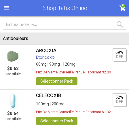
0
Shop Tabs Online
Antidouleurs
ARCOXIA
69%
OFF
Etoricoxib
60mg |
90mg |
120mg
$0.63
Prix De Vente Conseillé Par Le Fabricant $2.00
par pilule
Sélectionner Pack
CELECOXIB
52%
OFF
100mg |
200mg
Prix De Vente Conseillé Par Le Fabricant $1.32
$0.64
par pilule
Sélectionner Pack