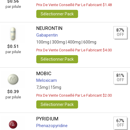
$0.56
Prix De Vente Conseillé Par Le Fabricant $1.48
par pilule
Sélectionner Pack
NEURONTIN
87%
OFF
Gabapentin
100mg |
300mg |
400mg |
600mg
$0.51
Prix De Vente Conseillé Par Le Fabricant $4.00
par pilule
Sélectionner Pack
MOBIC
81%
OFF
Meloxicam
7,5mg |
15mg
$0.39
Prix De Vente Conseillé Par Le Fabricant $2.00
par pilule
Sélectionner Pack
PYRIDIUM
67%
OFF
Phenazopyridine