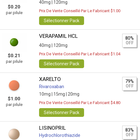
40mg |
120mg
$0.20
Prix De Vente Conseillé Par Le Fabricant $1.00
par pilule
Sélectionner Pack
VERAPAMIL HCL
80%
OFF
40mg |
120mg
Prix De Vente Conseillé Par Le Fabricant $1.04
$0.21
par pilule
Sélectionner Pack
XARELTO
79%
OFF
Rivaroxaban
10mg |
15mg |
20mg
$1.00
Prix De Vente Conseillé Par Le Fabricant $4.80
par pilule
Sélectionner Pack
LISINOPRIL
83%
OFF
Hydrochlorothiazide