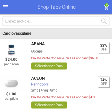
0
Shop Tabs Online
Cardiovasculaire
ABANA
33%
OFF
60caps
Prix De Vente Conseillé Par Le Fabricant $36.00
$24.00
par flacon
Sélectionner Pack
ACEON
74%
OFF
Perindopril
2mg |
4mg |
8mg
$1.06
Prix De Vente Conseillé Par Le Fabricant $4.00
par pilule
Sélectionner Pack