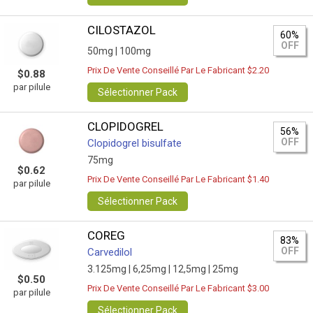
CILOSTAZOL
60%
OFF
50mg |
100mg
Prix De Vente Conseillé Par Le Fabricant $2.20
$0.88
par pilule
Sélectionner Pack
CLOPIDOGREL
56%
OFF
Clopidogrel bisulfate
75mg
$0.62
Prix De Vente Conseillé Par Le Fabricant $1.40
par pilule
Sélectionner Pack
COREG
83%
OFF
Carvedilol
3.125mg |
6,25mg |
12,5mg |
25mg
$0.50
Prix De Vente Conseillé Par Le Fabricant $3.00
par pilule
Sélectionner Pack