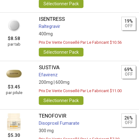
Sélectionner Pack
ISENTRESS
19%
OFF
Raltegravir
400mg
$8.58
Prix De Vente Conseillé Par Le Fabricant $10.56
par tab
Sélectionner Pack
SUSTIVA
69%
OFF
Efavirenz
200mg |
600mg
$3.45
Prix De Vente Conseillé Par Le Fabricant $11.00
par pilule
Sélectionner Pack
TENOFOVIR
26%
OFF
Disoproxil Fumarate
300 mg
$5.30