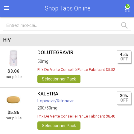
0
Shop Tabs Online
HIV
DOLUTEGRAVIR
45%
OFF
50mg
Prix De Vente Conseillé Par Le Fabricant $5.52
$3.06
par pilule
Sélectionner Pack
KALETRA
30%
OFF
Lopinavir/Ritonavir
200/50mg
$5.86
Prix De Vente Conseillé Par Le Fabricant $8.40
par pilule
Sélectionner Pack