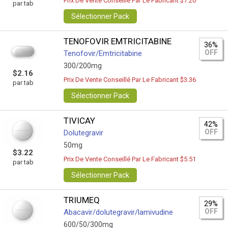
Prix De Vente Conseillé Par Le Fabricant $7.20
par tab
Sélectionner Pack
TENOFOVIR EMTRICITABINE
36%
OFF
Tenofovir/Emtricitabine
300/200mg
$2.16
Prix De Vente Conseillé Par Le Fabricant $3.36
par tab
Sélectionner Pack
TIVICAY
42%
OFF
Dolutegravir
50mg
$3.22
Prix De Vente Conseillé Par Le Fabricant $5.51
par tab
Sélectionner Pack
TRIUMEQ
29%
OFF
Abacavir/dolutegravir/lamivudine
600/50/300mg