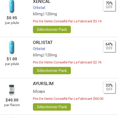
XENICAL
70%
OFF
Orlistat
60mg |
120mg
$0.95
Prix De Vente Conseillé Par Le Fabricant $3.14
par pilule
Sélectionner Pack
ORLISTAT
64%
OFF
Orlistat
60mg |
120mg
$1.00
Prix De Vente Conseillé Par Le Fabricant $2.76
par pilule
Sélectionner Pack
AYURSLIM
33%
OFF
60caps
Prix De Vente Conseillé Par Le Fabricant $60.00
$40.00
par flacon
Sélectionner Pack