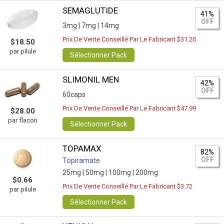
SEMAGLUTIDE
41%
OFF
3mg |
7mg |
14mg
Prix De Vente Conseillé Par Le Fabricant $31.20
$18.50
par pilule
Sélectionner Pack
SLIMONIL MEN
42%
OFF
60caps
Prix De Vente Conseillé Par Le Fabricant $47.99
$28.00
par flacon
Sélectionner Pack
TOPAMAX
82%
OFF
Topiramate
25mg |
50mg |
100mg |
200mg
$0.66
Prix De Vente Conseillé Par Le Fabricant $3.72
par pilule
Sélectionner Pack