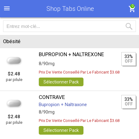
0
Shop Tabs Online
Obésité
BUPROPION + NALTREXONE
33%
OFF
8/90mg
Prix De Vente Conseillé Par Le Fabricant $3.68
$2.48
par pilule
Sélectionner Pack
CONTRAVE
33%
OFF
Bupropion + Naltraxone
8/90mg
$2.48
Prix De Vente Conseillé Par Le Fabricant $3.68
par pilule
Sélectionner Pack