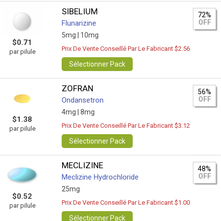
SIBELIUM
72%
OFF
Flunarizine
5mg |
10mg
$0.71
Prix De Vente Conseillé Par Le Fabricant $2.56
par pilule
Sélectionner Pack
ZOFRAN
56%
OFF
Ondansetron
4mg |
8mg
$1.38
Prix De Vente Conseillé Par Le Fabricant $3.12
par pilule
Sélectionner Pack
MECLIZINE
48%
OFF
Meclizine Hydrochloride
25mg
$0.52
Prix De Vente Conseillé Par Le Fabricant $1.00
par pilule
Sélectionner Pack