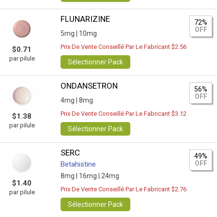
FLUNARIZINE
72%
OFF
5mg |
10mg
Prix De Vente Conseillé Par Le Fabricant $2.56
$0.71
par pilule
Sélectionner Pack
ONDANSETRON
56%
OFF
4mg |
8mg
Prix De Vente Conseillé Par Le Fabricant $3.12
$1.38
par pilule
Sélectionner Pack
SERC
49%
OFF
Betahistine
8mg |
16mg |
24mg
$1.40
Prix De Vente Conseillé Par Le Fabricant $2.76
par pilule
Sélectionner Pack