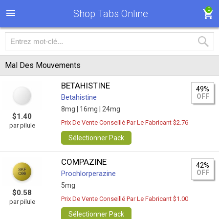
0
Shop Tabs Online
Mal Des Mouvements
BETAHISTINE
49%
OFF
Betahistine
8mg |
16mg |
24mg
$1.40
Prix De Vente Conseillé Par Le Fabricant $2.76
par pilule
Sélectionner Pack
COMPAZINE
42%
OFF
Prochlorperazine
5mg
$0.58
Prix De Vente Conseillé Par Le Fabricant $1.00
par pilule
Sélectionner Pack